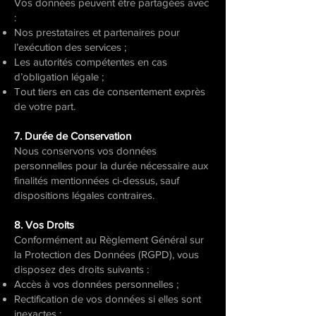
Vos données peuvent être partagées avec
:
Nos prestataires et partenaires pour
l’exécution des services ;
Les autorités compétentes en cas
d’obligation légale ;
Tout tiers en cas de consentement exprès
de votre part.
7. Durée de Conservation
Nous conservons vos données
personnelles pour la durée nécessaire aux
finalités mentionnées ci-dessus, sauf
dispositions légales contraires.
8. Vos Droits
Conformément au Règlement Général sur
la Protection des Données (RGPD), vous
disposez des droits suivants :
Accès à vos données personnelles ;
Rectification de vos données si elles sont
inexactes ;