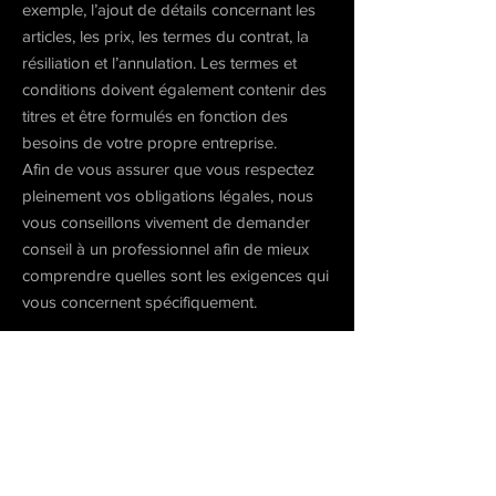
exemple, l’ajout de détails concernant les
articles, les prix, les termes du contrat, la
résiliation et l’annulation. Les termes et
conditions doivent également contenir des
titres et être formulés en fonction des
besoins de votre propre entreprise.
Afin de vous assurer que vous respectez
pleinement vos obligations légales, nous
vous conseillons vivement de demander
conseil à un professionnel afin de mieux
comprendre quelles sont les exigences qui
vous concernent spécifiquement.
Cliquez ici
pour obtenir des informations
plus détaillées sur la création de vos
termes et conditions.